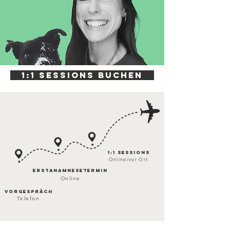
1:1 Sessions buchen
1:1 Sessions
Online/vor Ort
ErstAnamnesetermin
Online
Vorgespräch
Telefon