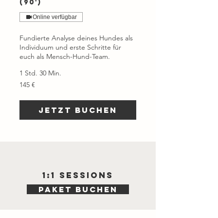
(90')
Online verfügbar
Fundierte Analyse deines Hundes als
Individuum und erste Schritte für
euch als Mensch-Hund-Team.
1 Std. 30 Min.
145
145 €
Euro
Jetzt buchen
1:1 Sessions
PAKET BUCHEN