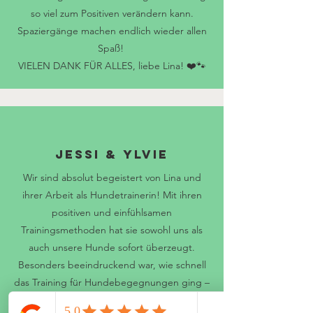
so viel zum Positiven verändern kann.
Spaziergänge machen endlich wieder allen
Spaß!
VIELEN DANK FÜR ALLES, liebe Lina! ❤️🐾
Jessi & Ylvie
Wir sind absolut begeistert von Lina und
ihrer Arbeit als Hundetrainerin! Mit ihren
positiven und einfühlsamen
Trainingsmethoden hat sie sowohl uns als
auch unsere Hunde sofort überzeugt.
Besonders beeindruckend war, wie schnell
das Training für Hundebegegnungen ging –
bereits nach wenigen Tagen war der Erfolg