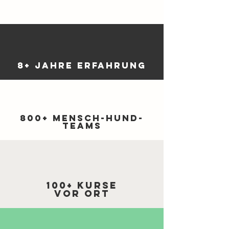
8+ Jahre Erfahrung
800+ Mensch-Hund-
Teams
100+ Kurse
vor Ort